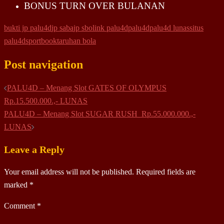
BONUS TURN OVER BULANAN
bukti jp palu4d
jp saba
jp sbo
link palu4d
palu4d
palu4d lunas
situs
palu4d
sportbook
taruhan bola
Post navigation
PALU4D – Menang Slot GATES OF OLYMPUS
Rp.15.500.000.,- LUNAS
PALU4D – Menang Slot SUGAR RUSH Rp.55.000.000.,-
LUNAS
Leave a Reply
Your email address will not be published.
Required fields are
marked
*
Comment
*