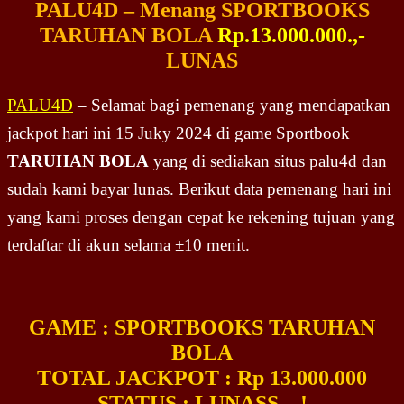
PALU4D – Menang SPORTBOOKS
TARUHAN BOLA
Rp.13.000.000.,-
LUNAS
PALU4D
– Selamat bagi pemenang yang mendapatkan
jackpot hari ini 15 Juky 2024 di game Sportbook
TARUHAN BOLA
yang di sediakan situs palu4d dan
sudah kami bayar lunas. Berikut data pemenang hari ini
yang kami proses dengan cepat ke rekening tujuan yang
terdaftar di akun selama ±10 menit.
GAME : SPORTBOOKS TARUHAN
BOLA
TOTAL JACKPOT : Rp 13.000.000
STATUS : LUNASS…!