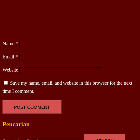
Name
*
Email
*
Website
Save my name, email, and website in this browser for the next
time I comment.
Pencarian