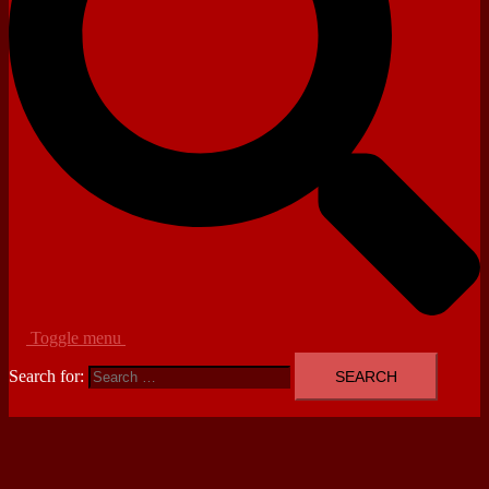
Toggle menu
Search for: