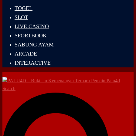
TOGEL
SLOT
LIVE CASINO
SPORTBOOK
SABUNG AYAM
ARCADE
INTERACTIVE
Search