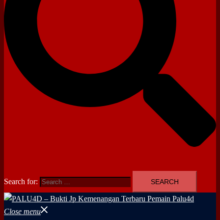
Search for:
Close menu