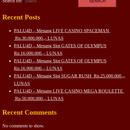
Search for:
Recent Posts
PALU4D – Menang LIVE CASINO SPACEMAN
Rp.30.000.000.,- LUNAS
PALU4D – Menang Slot GATES OF OLYMPUS
Rp.16.000.000.,- LUNAS
PALU4D – Menang Slot GATES OF OLYMPUS
Rp.16.900.000.,- LUNAS
PALU4D – Menang Slot SUGAR RUSH Rp.25.000.000.,-
LUNAS
PALU4D – Menang LIVE CASINO MEGA ROULETTE
Rp.50.000.000.,- LUNAS
Recent Comments
No comments to show.