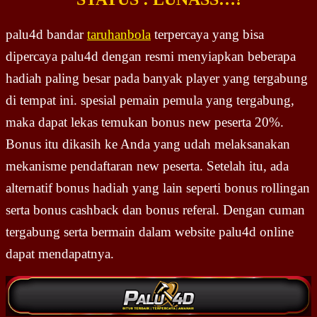
palu4d bandar
taruhanbola
terpercaya yang bisa
dipercaya palu4d dengan resmi menyiapkan beberapa
hadiah paling besar pada banyak player yang tergabung
di tempat ini. spesial pemain pemula yang tergabung,
maka dapat lekas temukan bonus new peserta 20%.
Bonus itu dikasih ke Anda yang udah melaksanakan
mekanisme pendaftaran new peserta. Setelah itu, ada
alternatif bonus hadiah yang lain seperti bonus rollingan
serta bonus cashback dan bonus referal. Dengan cuman
tergabung serta bermain dalam website palu4d online
dapat mendapatnya.