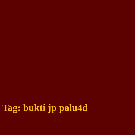
Tag:
bukti jp palu4d