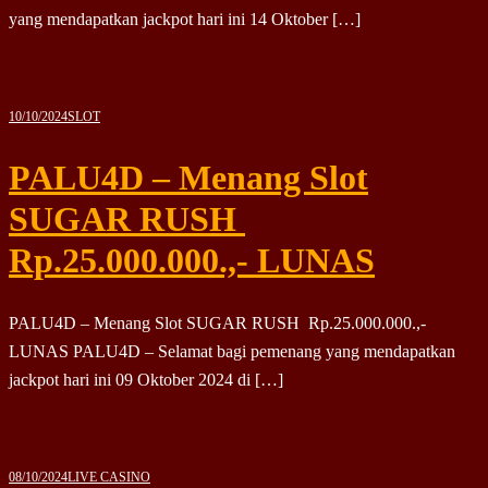
yang mendapatkan jackpot hari ini 14 Oktober […]
10/10/2024
SLOT
PALU4D – Menang Slot
SUGAR RUSH
Rp.25.000.000.,- LUNAS
PALU4D – Menang Slot SUGAR RUSH Rp.25.000.000.,-
LUNAS PALU4D – Selamat bagi pemenang yang mendapatkan
jackpot hari ini 09 Oktober 2024 di […]
08/10/2024
LIVE CASINO