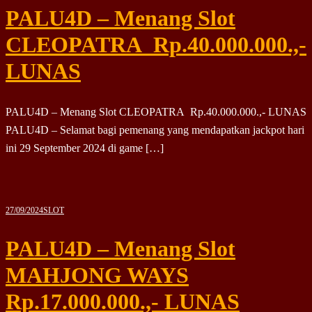
PALU4D – Menang Slot
CLEOPATRA Rp.40.000.000.,-
LUNAS
PALU4D – Menang Slot CLEOPATRA Rp.40.000.000.,- LUNAS
PALU4D – Selamat bagi pemenang yang mendapatkan jackpot hari
ini 29 September 2024 di game […]
27/09/2024
SLOT
PALU4D – Menang Slot
MAHJONG WAYS
Rp.17.000.000.,- LUNAS