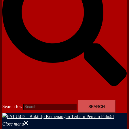
Search for:
Close menu