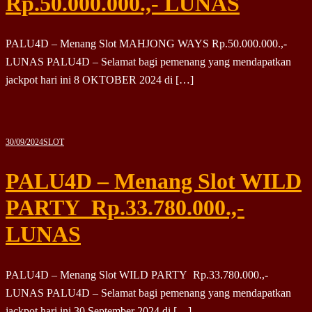
Rp.50.000.000.,- LUNAS
PALU4D – Menang Slot MAHJONG WAYS Rp.50.000.000.,-
LUNAS PALU4D – Selamat bagi pemenang yang mendapatkan
jackpot hari ini 8 OKTOBER 2024 di […]
30/09/2024
SLOT
PALU4D – Menang Slot WILD
PARTY Rp.33.780.000.,-
LUNAS
PALU4D – Menang Slot WILD PARTY Rp.33.780.000.,-
LUNAS PALU4D – Selamat bagi pemenang yang mendapatkan
jackpot hari ini 30 September 2024 di […]