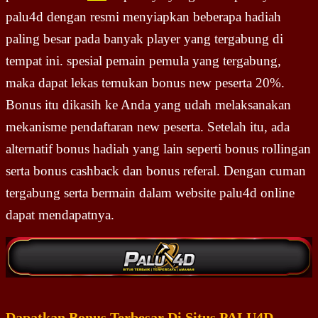
palu4d dengan resmi menyiapkan beberapa hadiah
paling besar pada banyak player yang tergabung di
tempat ini. spesial pemain pemula yang tergabung,
maka dapat lekas temukan bonus new peserta 20%.
Bonus itu dikasih ke Anda yang udah melaksanakan
mekanisme pendaftaran new peserta. Setelah itu, ada
alternatif bonus hadiah yang lain seperti bonus rollingan
serta bonus cashback dan bonus referal. Dengan cuman
tergabung serta bermain dalam website palu4d online
dapat mendapatnya.
Dapatkan Bonus Terbesar Di Situs PALU4D