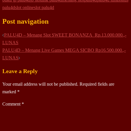
palu4d
slot online
slot palu4d
Post navigation
PALU4D – Menang Slot SWEET BONANZA Rp.13.000.000.,-
LUNAS
PALU4D – Menang Live Games MEGA SICBO Rp16.500.000.,-
LUNAS
Leave a Reply
Your email address will not be published.
Required fields are
marked
*
Comment
*