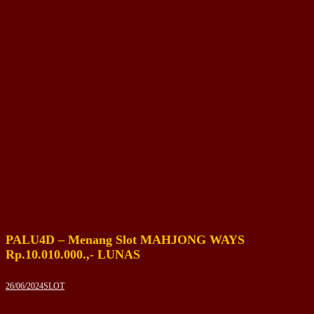
PALU4D – Menang Slot MAHJONG WAYS
Rp.10.010.000.,- LUNAS
26/06/2024
SLOT