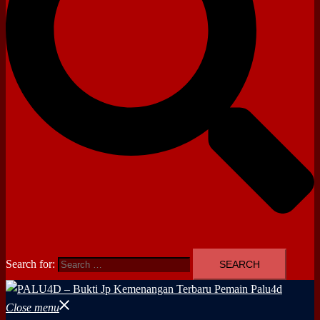
Search for:
Close menu