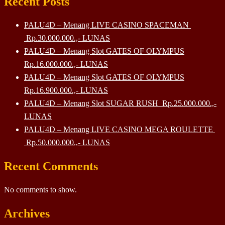
Recent Posts
PALU4D – Menang LIVE CASINO SPACEMAN
Rp.30.000.000.,- LUNAS
PALU4D – Menang Slot GATES OF OLYMPUS
Rp.16.000.000.,- LUNAS
PALU4D – Menang Slot GATES OF OLYMPUS
Rp.16.900.000.,- LUNAS
PALU4D – Menang Slot SUGAR RUSH Rp.25.000.000.,-
LUNAS
PALU4D – Menang LIVE CASINO MEGA ROULETTE
Rp.50.000.000.,- LUNAS
Recent Comments
No comments to show.
Archives