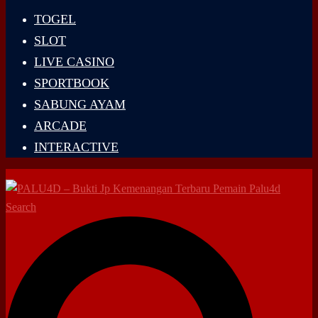
TOGEL
SLOT
LIVE CASINO
SPORTBOOK
SABUNG AYAM
ARCADE
INTERACTIVE
Search