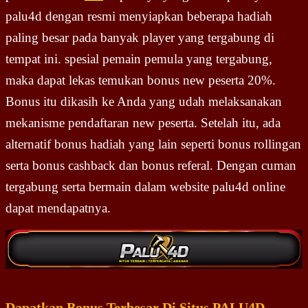
palu4d dengan resmi menyiapkan beberapa hadiah
paling besar pada banyak player yang tergabung di
tempat ini. spesial pemain pemula yang tergabung,
maka dapat lekas temukan bonus new peserta 20%.
Bonus itu dikasih ke Anda yang udah melaksanakan
mekanisme pendaftaran new peserta. Setelah itu, ada
alternatif bonus hadiah yang lain seperti bonus rollingan
serta bonus cashback dan bonus referal. Dengan cuman
tergabung serta bermain dalam website palu4d online
dapat mendapatnya.
Dapatkan Bonus Terbesar Di Situs PALU4D