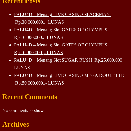
Recent Posts
PALU4D – Menang LIVE CASINO SPACEMAN
Rp.30.000.000.,- LUNAS
PALU4D – Menang Slot GATES OF OLYMPUS
Rp.16.000.000.,- LUNAS
PALU4D – Menang Slot GATES OF OLYMPUS
Rp.16.900.000.,- LUNAS
PALU4D – Menang Slot SUGAR RUSH Rp.25.000.000.,-
LUNAS
PALU4D – Menang LIVE CASINO MEGA ROULETTE
Rp.50.000.000.,- LUNAS
Recent Comments
No comments to show.
Archives