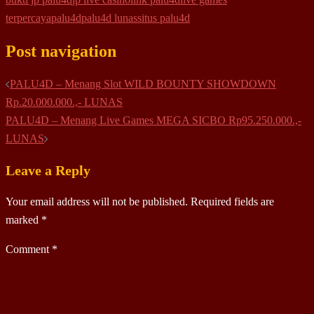
terpercaya
palu4d
palu4d lunas
situs palu4d
Post navigation
PALU4D – Menang Slot WILD BOUNTY SHOWDOWN
Rp.20.000.000.,- LUNAS
PALU4D – Menang Live Games MEGA SICBO Rp95.250.000.,-
LUNAS
Leave a Reply
Your email address will not be published.
Required fields are
marked
*
Comment
*