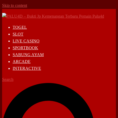
Skip to content
TOGEL
SLOT
LIVE CASINO
SPORTBOOK
SABUNG AYAM
ARCADE
INTERACTIVE
Search