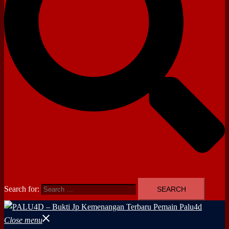
Search for:
Close menu