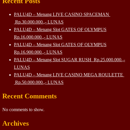
Recent Posts
PALU4D – Menang LIVE CASINO SPACEMAN
Rp.30.000.000.,- LUNAS
PALU4D – Menang Slot GATES OF OLYMPUS
Rp.16.000.000.,- LUNAS
PALU4D – Menang Slot GATES OF OLYMPUS
Rp.16.900.000.,- LUNAS
PALU4D – Menang Slot SUGAR RUSH Rp.25.000.000.,-
LUNAS
PALU4D – Menang LIVE CASINO MEGA ROULETTE
Rp.50.000.000.,- LUNAS
Recent Comments
No comments to show.
Archives