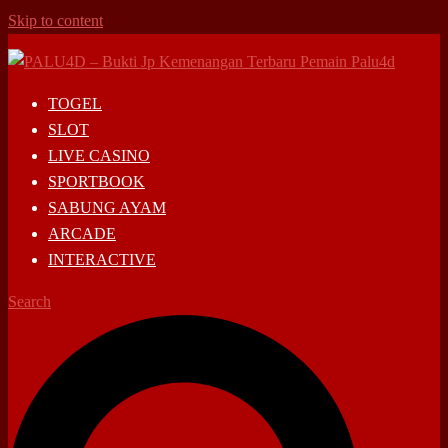
Skip to content
TOGEL
SLOT
LIVE CASINO
SPORTBOOK
SABUNG AYAM
ARCADE
INTERACTIVE
Search