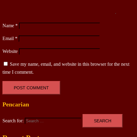
Name
*
Email
*
Website
Save my name, email, and website in this browser for the next
time I comment.
Pencarian
Search for: