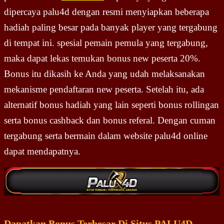
dipercaya palu4d dengan resmi menyiapkan beberapa
hadiah paling besar pada banyak player yang tergabung
di tempat ini. spesial pemain pemula yang tergabung,
maka dapat lekas temukan bonus new peserta 20%.
Bonus itu dikasih ke Anda yang udah melaksanakan
mekanisme pendaftaran new peserta. Setelah itu, ada
alternatif bonus hadiah yang lain seperti bonus rollingan
serta bonus cashback dan bonus referal. Dengan cuman
tergabung serta bermain dalam website palu4d online
dapat mendapatnya.
Dapatkan Bonus Terbesar Di Situs PALU4D