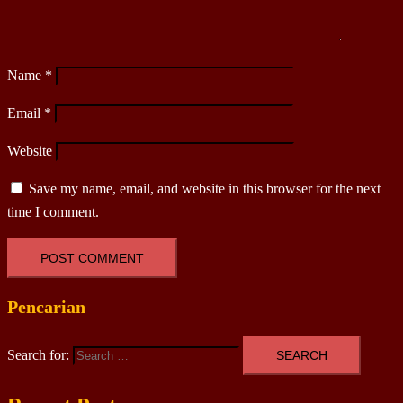
Name
*
Email
*
Website
Save my name, email, and website in this browser for the next
time I comment.
Pencarian
Search for: