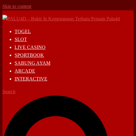
Skip to content
TOGEL
SLOT
LIVE CASINO
SPORTBOOK
SABUNG AYAM
ARCADE
INTERACTIVE
Search