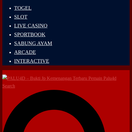
TOGEL
SLOT
LIVE CASINO
SPORTBOOK
SABUNG AYAM
ARCADE
INTERACTIVE
Search