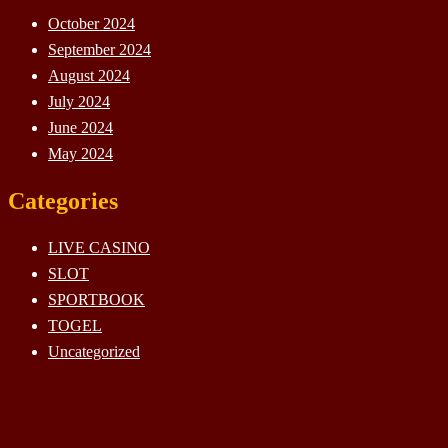
October 2024
September 2024
August 2024
July 2024
June 2024
May 2024
Categories
LIVE CASINO
SLOT
SPORTBOOK
TOGEL
Uncategorized