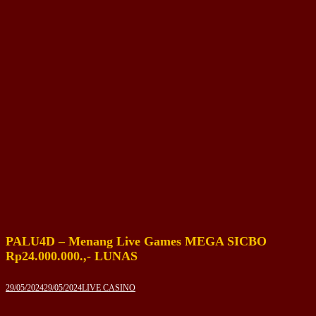
PALU4D – Menang Live Games MEGA SICBO
Rp24.000.000.,- LUNAS
29/05/2024
29/05/2024
LIVE CASINO