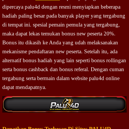
dipercaya palu4d dengan resmi menyiapkan beberapa
hadiah paling besar pada banyak player yang tergabung
di tempat ini. spesial pemain pemula yang tergabung,
maka dapat lekas temukan bonus new peserta 20%.
Bonus itu dikasih ke Anda yang udah melaksanakan
mekanisme pendaftaran new peserta. Setelah itu, ada
alternatif bonus hadiah yang lain seperti bonus rollingan
serta bonus cashback dan bonus referal. Dengan cuman
tergabung serta bermain dalam website palu4d online
dapat mendapatnya.
Dapatkan Bonus Terbesar Di Situs PALU4D