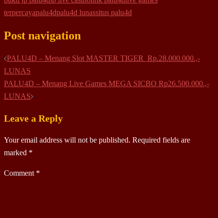
terpercaya
palu4d
palu4d lunas
situs palu4d
Post navigation
PALU4D – Menang Slot MASTER TIGER Rp.28.000.000.,-
LUNAS
PALU4D – Menang Live Games MEGA SICBO Rp26.500.000.,-
LUNAS
Leave a Reply
Your email address will not be published.
Required fields are
marked
*
Comment
*