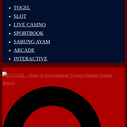
TOGEL
SLOT
LIVE CASINO
SPORTBOOK
SABUNG AYAM
ARCADE
INTERACTIVE
Search