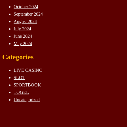
October 2024
September 2024
August 2024
July 2024
June 2024
May 2024
Categories
LIVE CASINO
SLOT
SPORTBOOK
TOGEL
Uncategorized